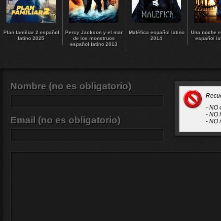
Plan familiar 2 español
Percy Jackson y el mar
Maléfica español latino
Una noche e
latino 2025
de los monstruos
2014
español la
español latino 2013
Nombre (no es obligatorio)
Recu
- NO 
- NO 
Email (no es obligatorio)
- NO 