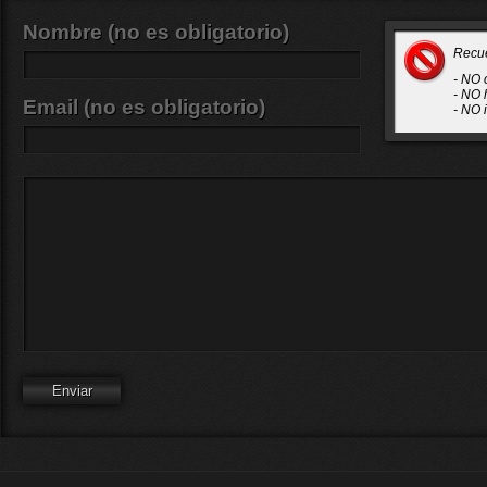
Nombre (no es obligatorio)
Recu
- NO 
- NO 
Email (no es obligatorio)
- NO 