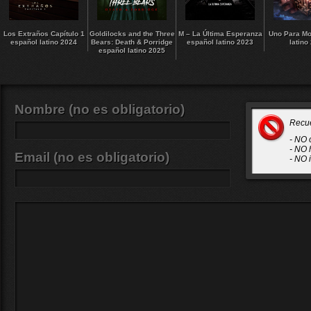
Los Extraños Capítulo 1
Goldilocks and the Three
M – La Última Esperanza
Uno Para Mo
español latino 2024
Bears: Death & Porridge
español latino 2023
latino
español latino 2025
Nombre (no es obligatorio)
Recu
- NO 
- NO 
Email (no es obligatorio)
- NO 