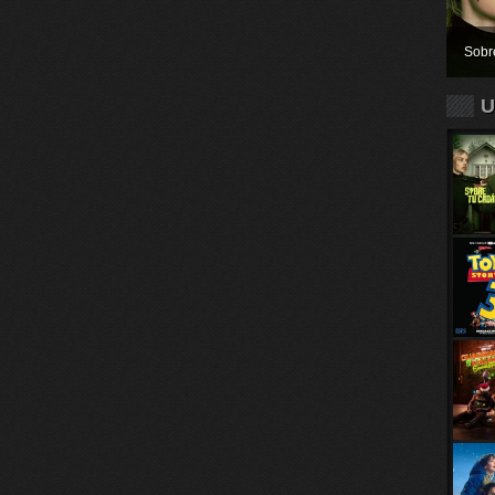
Sobr
U