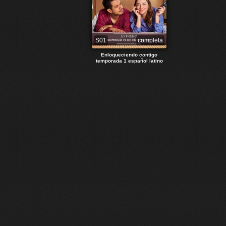
S01
completa
Enloqueciendo contigo
temporada 1 español latino