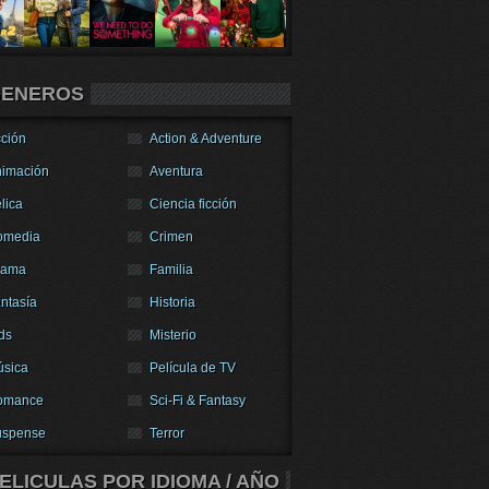
ENEROS
ción
Action & Adventure
imación
Aventura
lica
Ciencia ficción
omedia
Crimen
rama
Familia
ntasía
Historia
ds
Misterio
sica
Película de TV
omance
Sci-Fi & Fantasy
uspense
Terror
ELICULAS POR IDIOMA / AÑO