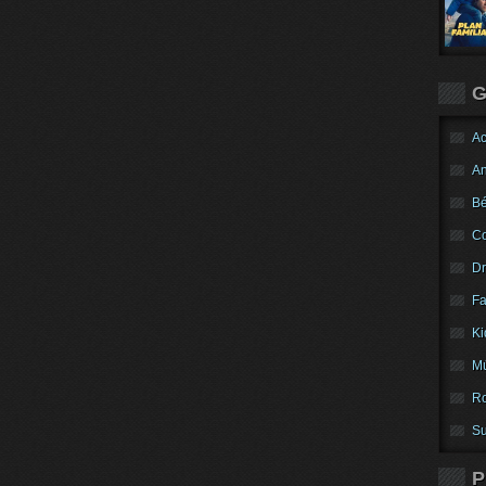
G
Ac
An
Bé
C
D
Fa
Ki
Mú
R
S
P